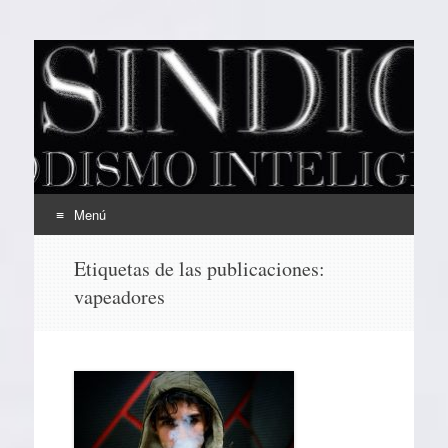
EL SINDICAL
Periodismo Inteligente
Menú
Ir
Etiquetas de las publicaciones:
al
vapeadores
contenido