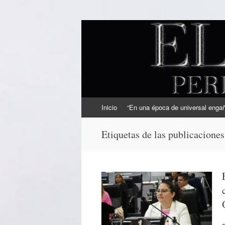
EL SINDICAL
Periodismo Inteligente
Ir
Inicio
“En una época de universal engaño
al
contenido
Etiquetas de las publicacione