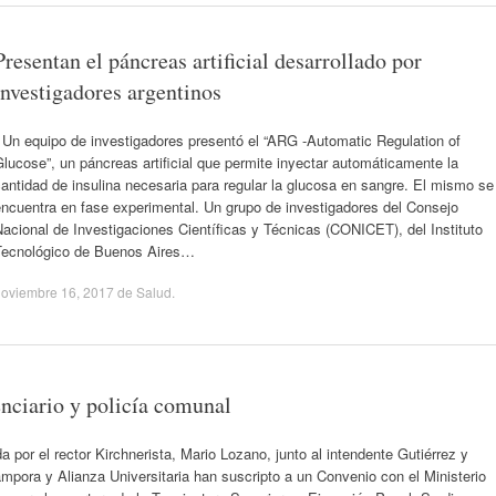
Presentan el páncreas artificial desarrollado por
investigadores argentinos
Un equipo de investigadores presentó el “ARG -Automatic Regulation of
lucose”, un páncreas artificial que permite inyectar automáticamente la
antidad de insulina necesaria para regular la glucosa en sangre. El mismo se
ncuentra en fase experimental. Un grupo de investigadores del Consejo
acional de Investigaciones Científicas y Técnicas (CONICET), del Instituto
Tecnológico de Buenos Aires…
noviembre 16, 2017
de
Salud
.
enciario y policía comunal
 por el rector Kirchnerista, Mario Lozano, junto al intendente Gutiérrez y
pora y Alianza Universitaria han suscripto a un Convenio con el Ministerio