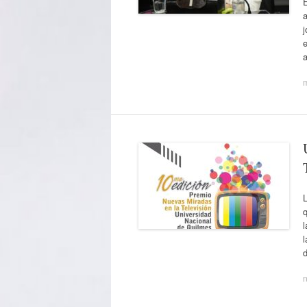
a
j
e
a
L
l