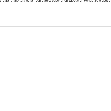
s para la apertura de la Tecnicatura Superior en Ejecución Penal. Se dispuso