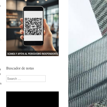
a
Buscador de notas
a
e
Search
ón