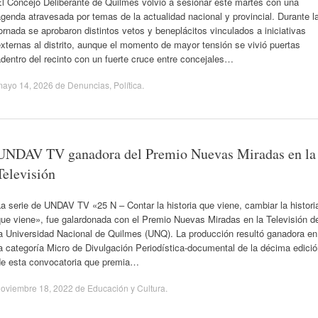
El Concejo Deliberante de Quilmes volvió a sesionar este martes con una
genda atravesada por temas de la actualidad nacional y provincial. Durante l
ornada se aprobaron distintos vetos y beneplácitos vinculados a iniciativas
xternas al distrito, aunque el momento de mayor tensión se vivió puertas
dentro del recinto con un fuerte cruce entre concejales…
mayo 14, 2026
de
Denuncias
,
Política
.
UNDAV TV ganadora del Premio Nuevas Miradas en la
Televisión
a serie de UNDAV TV «25 N – Contar la historia que viene, cambiar la histori
que viene», fue galardonada con el Premio Nuevas Miradas en la Televisión d
la Universidad Nacional de Quilmes (UNQ). La producción resultó ganadora en
a categoría Micro de Divulgación Periodística-documental de la décima edici
de esta convocatoria que premia…
noviembre 18, 2022
de
Educación y Cultura
.