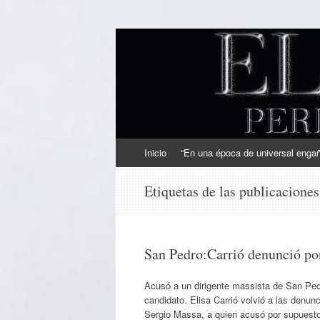
EL SINDICAL
Periodismo Inteligente
Ir
Inicio
“En una época de universal engaño
al
contenido
Etiquetas de las publicacione
San Pedro:Carrió denunció por
Acusó a un dirigente massista de San Pedro
candidato. Elisa Carrió volvió a las denun
Sergio Massa, a quien acusó por supuesto