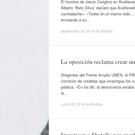
El hombre de Jesús Cariglino en Avellaned
Alberto “Beto Silva” declaro que Avellane
cambalache»: «Todos en el mismo lodo …re
emulando a su…
septiembre 16, 2014
de
Política
.
La oposición reclama crear u
Dirigentes del Frente Amplio UNEN, el PRO
comisión de notables que investigue los c
pública. «En los 80, la democracia estaba
la…
junio 29, 2014
de
Política
.
Investigan a Sbatella por enc