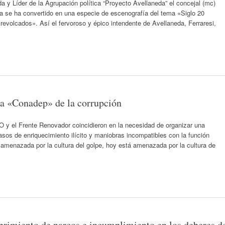
a y Líder de la Agrupación política “Proyecto Avellaneda” el concejal (mc)
da se ha convertido en una especie de escenografía del tema «Siglo 20
volcados». Así el fervoroso y épico intendente de Avellaneda, Ferraresi,
na «Conadep» de la corrupción
 y el Frente Renovador coincidieron en la necesidad de organizar una
asos de enriquecimiento ilícito y maniobras incompatibles con la función
 amenazada por la cultura del golpe, hoy está amenazada por la cultura de
ubrimiento de narcos e incumplimiento en los deberes d