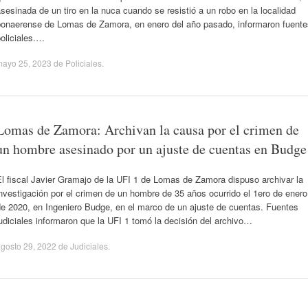
sesinada de un tiro en la nuca cuando se resistió a un robo en la localidad
bonaerense de Lomas de Zamora, en enero del año pasado, informaron fuente
oliciales.…
mayo 25, 2023
de
Policiales
.
Lomas de Zamora: Archivan la causa por el crimen de
un hombre asesinado por un ajuste de cuentas en Budge
l fiscal Javier Gramajo de la UFI 1 de Lomas de Zamora dispuso archivar la
nvestigación por el crimen de un hombre de 35 años ocurrido el 1ero de enero
de 2020, en Ingeniero Budge, en el marco de un ajuste de cuentas. Fuentes
udiciales informaron que la UFI 1 tomó la decisión del archivo…
gosto 29, 2022
de
Judiciales
.