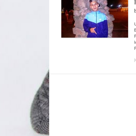
B
F
l
j