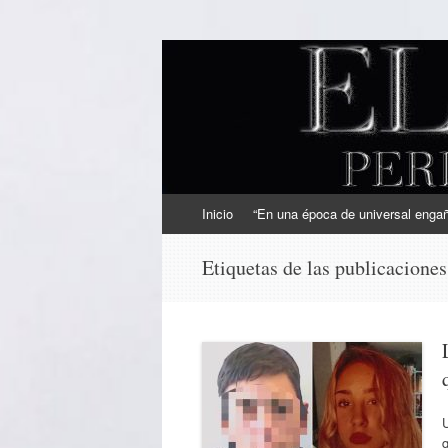
EL SINDICAL
Periodismo Inteligente
Ir
Inicio
“En una época de universal engaño
al
contenido
Etiquetas de las publicacione