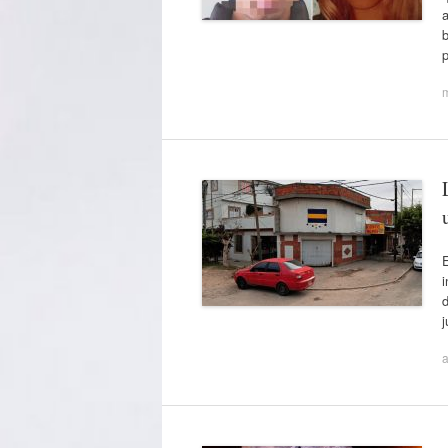
a
p
E
i
j
a