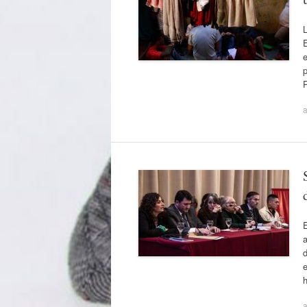
E
p
a
E
a
d
e
a