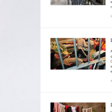
n
f
A
q
s
a