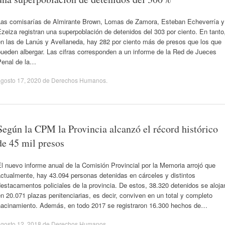
Las comisarías de Almirante Brown, Lomas de Zamora, Esteban Echeverría y
zeiza registran una superpoblación de detenidos del 303 por ciento. En tanto
en las de Lanús y Avellaneda, hay 282 por ciento más de presos que los que
ueden albergar. Las cifras corresponden a un informe de la Red de Jueces
Penal de la…
gosto 17, 2020
de
Derechos Humanos
.
Según la CPM la Provincia alcanzó el récord histórico
de 45 mil presos
l nuevo informe anual de la Comisión Provincial por la Memoria arrojó que
ctualmente, hay 43.094 personas detenidas en cárceles y distintos
estacamentos policiales de la provincia. De estos, 38.320 detenidos se aloja
n 20.071 plazas penitenciarias, es decir, conviven en un total y completo
hacinamiento. Además, en todo 2017 se registraron 16.300 hechos de…
gosto 12, 2018
de
Derechos Humanos
.