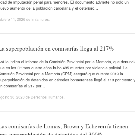
edad de imputación penal para menores. El documento advierte no solo un
uevo aumento de la población carcelaria y el deterioro…
ebrero 11, 2026
de
Intramuros
.
La superpoblación en comisarías llega al 217%
sí lo indica el informe de la Comisión Provincial por la Memoria, que denunci
ue en los últimos cuatro años hubo 485 muertes por violencia policial. La
Comisión Provincial por la Memoria (CPM) aseguró que durante 2019 la
uperpoblación de detenidos en cárceles bonaerenses llegó al 118 por ciento 
en comisarías al 217 por…
gosto 30, 2020
de
Derechos Humanos
.
Las comisarías de Lomas, Brown y Echeverría tienen
una superpoblación de detenidos del 300%