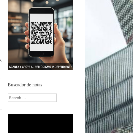
ó
y
Buscador de notas
Search