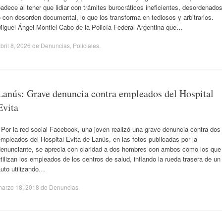
adece al tener que lidiar con trámites burocráticos ineficientes, desordenado
 con desorden documental, lo que los transforma en tediosos y arbitrarios.
Miguel Ángel Montiel Cabo de la Policía Federal Argentina que…
bril 8, 2026
de
Denuncias
,
Policiales
.
Lanús: Grave denuncia contra empleados del Hospital
Evita
Por la red social Facebook, una joven realizó una grave denuncia contra dos
mpleados del Hospital Evita de Lanús, en las fotos publicadas por la
denunciante, se aprecia con claridad a dos hombres con ambos como los que
tilizan los empleados de los centros de salud, inflando la rueda trasera de un
auto utilizando…
marzo 18, 2018
de
Denuncias
.