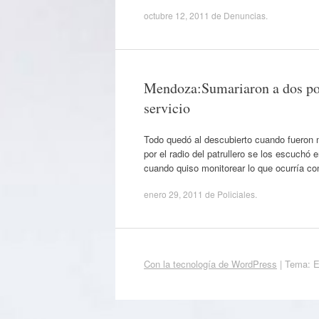
octubre 12, 2011
de
Denuncias
.
Mendoza:Sumariaron a dos poli
servicio
Todo quedó al descubierto cuando fueron 
por el radio del patrullero se los escuchó
cuando quiso monitorear lo que ocurría con
enero 29, 2011
de
Policiales
.
Con la tecnología de WordPress
|
Tema: 