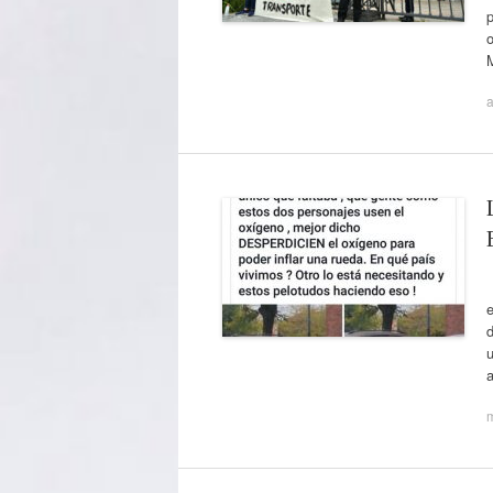
p
o
a
e
u