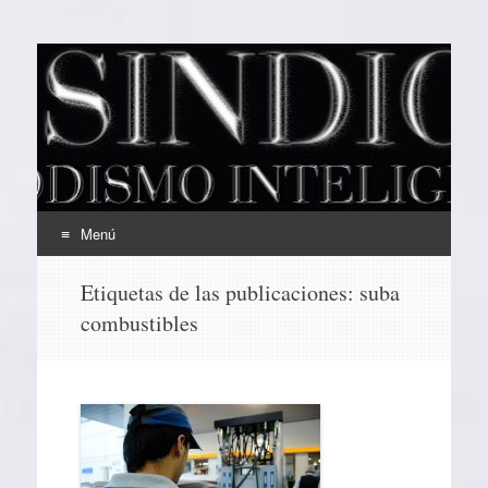
EL SINDICAL
Periodismo Inteligente
Menú
Ir
Etiquetas de las publicaciones:
suba
al
combustibles
contenido