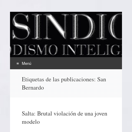
EL SINDICAL
Periodismo Inteligente
Menú
Ir
Etiquetas de las publicaciones:
San
al
Bernardo
contenido
Salta: Brutal violación de una joven
modelo