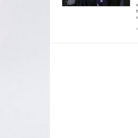
s
b
a