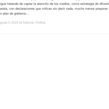
igue tratando de captar la atención de los medios, como estrategia de difusi
arata, con declaraciones que critican sin decir nada, mucho menos proponer
un plan de gobierno…
gosto 5, 2022
de
Editorial
,
Política
.