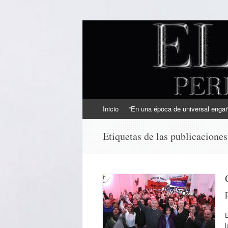
EL SINDICAL
Periodismo Inteligente
Ir
Inicio
“En una época de universal engaño
al
contenido
Etiquetas de las publicacione
l