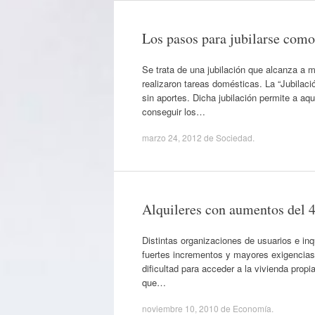
Los pasos para jubilarse com
Se trata de una jubilación que alcanza a 
realizaron tareas domésticas. La “Jubilaci
sin aportes. Dicha jubilación permite a aq
conseguir los…
marzo 24, 2012
de
Sociedad
.
Alquileres con aumentos del 
Distintas organizaciones de usuarios e inq
fuertes incrementos y mayores exigencias.
dificultad para acceder a la vivienda propi
que…
noviembre 10, 2010
de
Economía
.