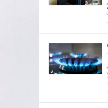
s
P
j
Q
e
u