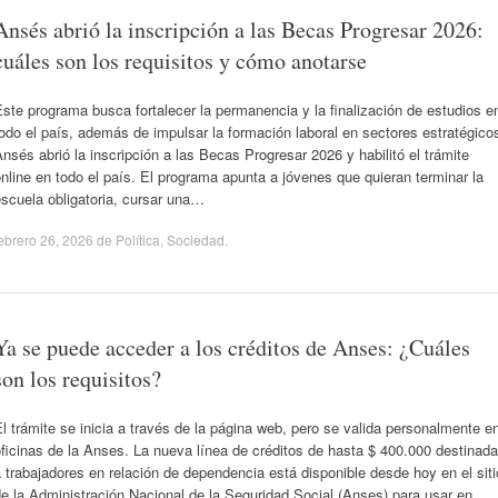
Ansés abrió la inscripción a las Becas Progresar 2026:
cuáles son los requisitos y cómo anotarse
ste programa busca fortalecer la permanencia y la finalización de estudios e
odo el país, además de impulsar la formación laboral en sectores estratégico
nsés abrió la inscripción a las Becas Progresar 2026 y habilitó el trámite
nline en todo el país. El programa apunta a jóvenes que quieran terminar la
scuela obligatoria, cursar una…
ebrero 26, 2026
de
Política
,
Sociedad
.
Ya se puede acceder a los créditos de Anses: ¿Cuáles
son los requisitos?
l trámite se inicia a través de la página web, pero se valida personalmente e
ficinas de la Anses. La nueva línea de créditos de hasta $ 400.000 destinada
 trabajadores en relación de dependencia está disponible desde hoy en el siti
e la Administración Nacional de la Seguridad Social (Anses) para usar en