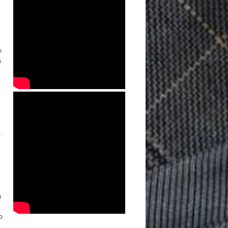
n
s
n
o