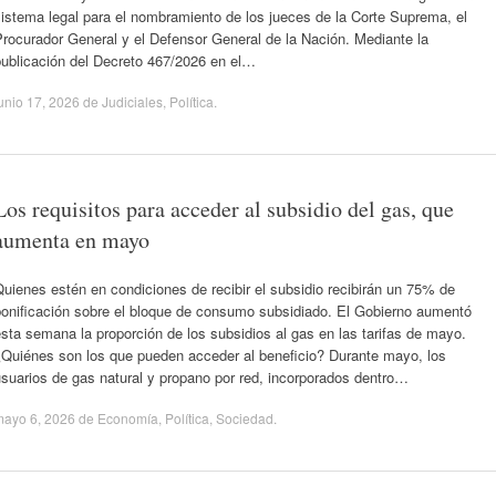
istema legal para el nombramiento de los jueces de la Corte Suprema, el
rocurador General y el Defensor General de la Nación. Mediante la
publicación del Decreto 467/2026 en el…
unio 17, 2026
de
Judiciales
,
Política
.
Los requisitos para acceder al subsidio del gas, que
aumenta en mayo
uienes estén en condiciones de recibir el subsidio recibirán un 75% de
bonificación sobre el bloque de consumo subsidiado. El Gobierno aumentó
sta semana la proporción de los subsidios al gas en las tarifas de mayo.
¿Quiénes son los que pueden acceder al beneficio? Durante mayo, los
suarios de gas natural y propano por red, incorporados dentro…
mayo 6, 2026
de
Economía
,
Política
,
Sociedad
.