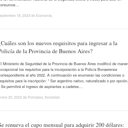
consumos…
eptiembre 18, 2023
de
Economía
.
¿Cuáles son los nuevos requisitos para ingresar a la
Policía de la Provincia de Buenos Aires?
l Ministerio de Seguridad de la Provincia de Buenos Aires modificó de mane
xcepcional los requisitos para la incorporación a la Policía Bonaerense
correspondiente al año 2022. A continuación se enumeran las condiciones o
equisitos para la inscripción: * Ser argentino nativo, naturalizado o por opción
 Se permitirá el ingreso de aspirantes a cadetes…
nero 25, 2022
de
Policiales
,
Sociedad
.
Se renueva el cupo mensual para adquirir 200 dólares: