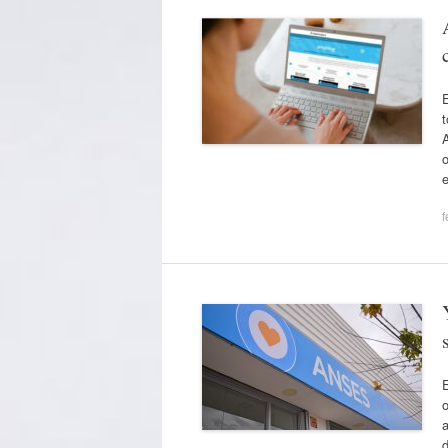
E
t
A
o
e
f
E
o
a
d