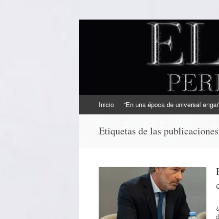
EL SINDICAL
Periodismo Inteligente
Ir
Inicio
“En una época de universal engaño
al
contenido
Etiquetas de las publicacione
¿
d