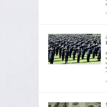
s
E
e
r
*
e