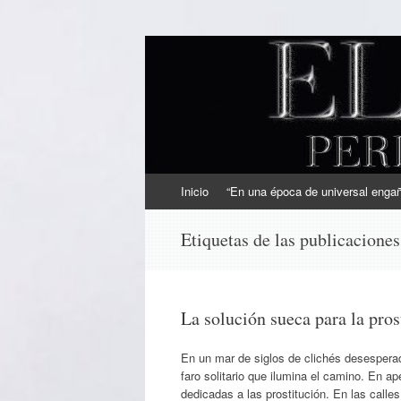
EL SINDICAL
Periodismo Inteligente
Ir
Inicio
“En una época de universal engaño
al
contenido
Etiquetas de las publicacione
La solución sueca para la pros
En un mar de siglos de clichés desesperad
faro solitario que ilumina el camino. En a
dedicadas a las prostitución. En las calle