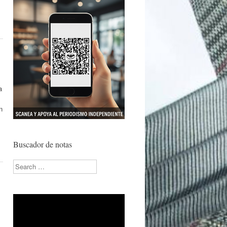
a
n
Buscador de notas
Search