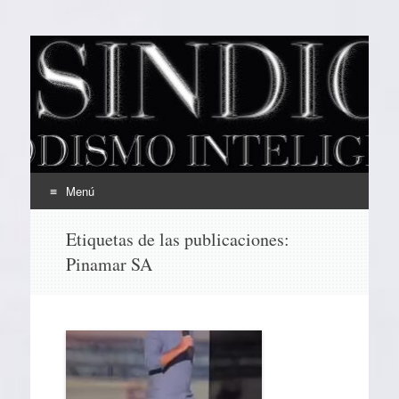
EL SINDICAL
Periodismo Inteligente
Menú
Ir
Etiquetas de las publicaciones:
al
Pinamar SA
contenido