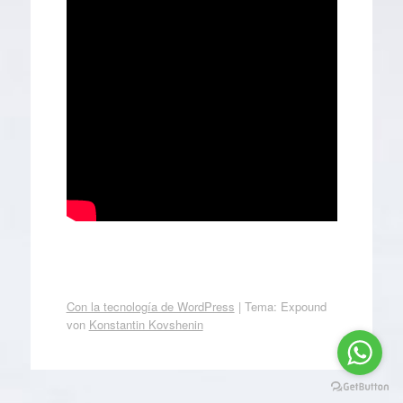
Con la tecnología de WordPress
|
Tema: Expound
von
Konstantin Kovshenin