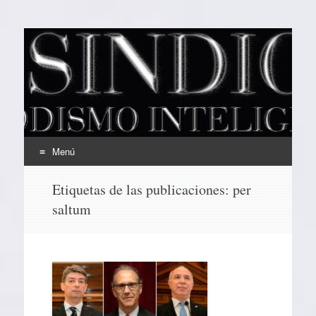
EL SINDICAL
Periodismo Inteligente
Menú
Ir
Etiquetas de las publicaciones:
per
al
saltum
contenido