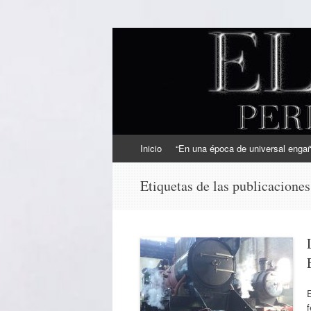
EL SINDICAL
Periodismo Inteligente
Ir
Inicio
“En una época de universal engaño
al
contenido
Etiquetas de las publicacione
f