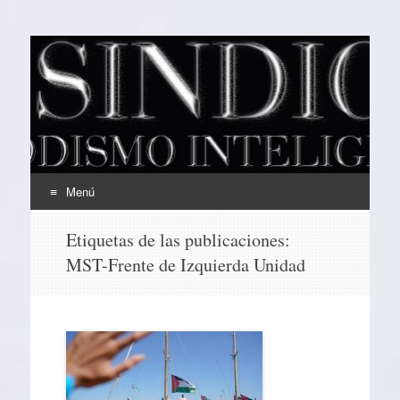
EL SINDICAL
Periodismo Inteligente
Menú
Ir
Etiquetas de las publicaciones:
al
MST-Frente de Izquierda Unidad
contenido