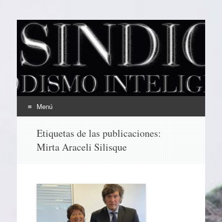
EL SINDICAL
Periodismo Inteligente
Menú
Ir
Etiquetas de las publicaciones:
al
Mirta Araceli Silisque
contenido