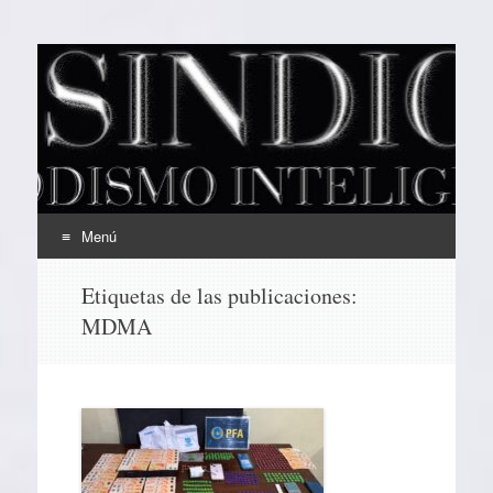
EL SINDICAL
Periodismo Inteligente
Menú
Ir
Etiquetas de las publicaciones:
al
MDMA
contenido