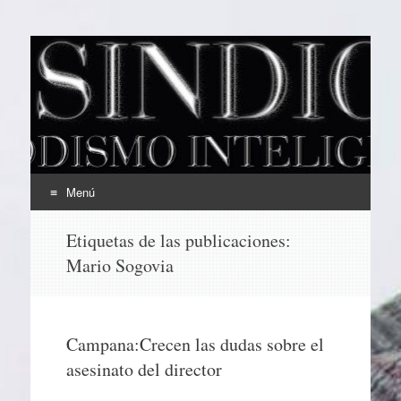
EL SINDICAL
Periodismo Inteligente
Menú
Ir
Etiquetas de las publicaciones:
al
Mario Sogovia
contenido
Campana:Crecen las dudas sobre el
asesinato del director