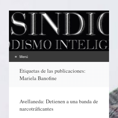
EL SINDICAL
Periodismo Inteligente
Menú
Ir
Etiquetas de las publicaciones:
al
Mariela Banofine
contenido
Avellaneda: Detienen a una banda de
narcotráficantes