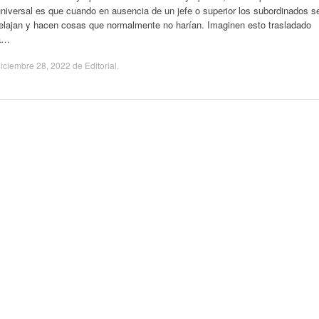
niversal es que cuando en ausencia de un jefe o superior los subordinados s
relajan y hacen cosas que normalmente no harían. Imaginen esto trasladado
a…
iciembre 28, 2022
de
Editorial
.