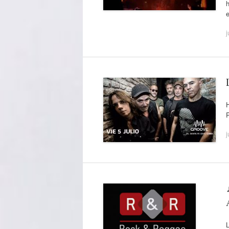
h
j
j