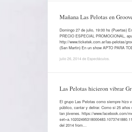
Mañana Las Pelotas en Groov
Domingo 27 de julio, 19:00 hs (Puertas
PRECIO ESPECIAL PROMOCIONAL, apurate 
http://www.ticketek.com.ar/las-pelotas/gr
(San Martin) En un show APTO PARA TO
julio 26, 2014
de
Espectáculos
.
Las Pelotas hicieron vibrar G
El grupo Las Pelotas como siempre hizo vi
público, cantar y delirar. Como si 25 años
tan jóvenes. https://www.facebook.com/me
set=a.10202495318000483.1073741880.112
del 2014 from…