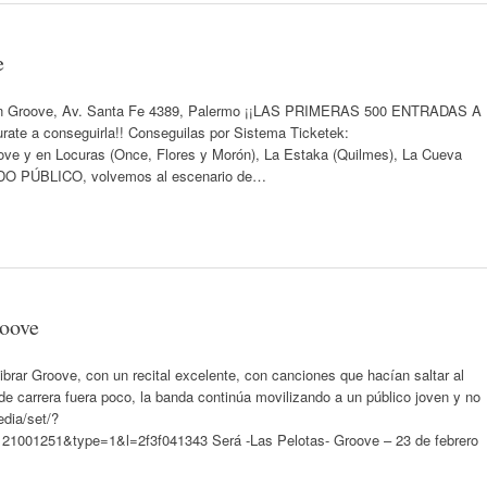
e
) En Groove, Av. Santa Fe 4389, Palermo ¡¡LAS PRIMERAS 500 ENTRADAS A
a conseguirla!! Conseguilas por Sistema Ticketek:
oove y en Locuras (Once, Flores y Morón), La Estaka (Quilmes), La Cueva
DO PÚBLICO, volvemos al escenario de…
roove
brar Groove, con un recital excelente, con canciones que hacían saltar al
 de carrera fuera poco, la banda continúa movilizando a un público joven y no
dia/set/?
1001251&type=1&l=2f3f041343 Será -Las Pelotas- Groove – 23 de febrero