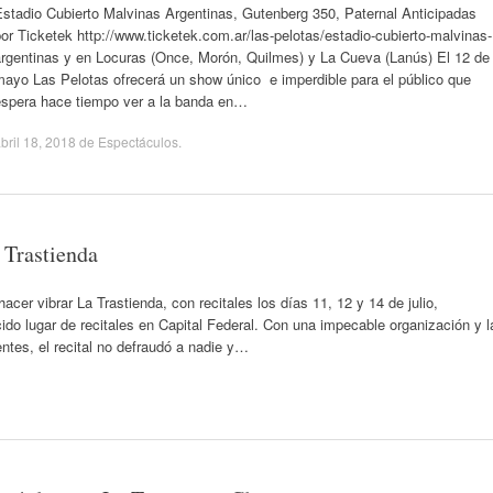
Estadio Cubierto Malvinas Argentinas, Gutenberg 350, Paternal Anticipadas
or Ticketek http://www.ticketek.com.ar/las-pelotas/estadio-cubierto-malvinas-
argentinas y en Locuras (Once, Morón, Quilmes) y La Cueva (Lanús) El 12 de
mayo Las Pelotas ofrecerá un show único e imperdible para el público que
espera hace tiempo ver a la banda en…
bril 18, 2018
de
Espectáculos
.
 Trastienda
er vibrar La Trastienda, con recitales los días 11, 12 y 14 de julio,
do lugar de recitales en Capital Federal. Con una impecable organización y l
ntes, el recital no defraudó a nadie y…