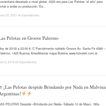
umanitaria desatado a nivel global. 2020 era para Las Pelotas “el año” para
echar a andar su producción “Es…
unio 22, 2021
de
Espectáculos
.
Las Pelotas en Groove Palermo
Hoy de 20:00 a 23:00 8 °C Parcialmente nublado Groove Av. Santa Fe 4389 –
Palermo, 1425 Buenos AiresMostrar mapa Boletos www.ticketek.com.ar
ulio 5, 2019
de
Espectáculos
.
♬¡Las Pelotas despide Brindando por Nada en Malvina
Argentinas!
LAS PELOTAS Despide «Brindando por Nada» Sábado 12 de Mayo, 18hs.