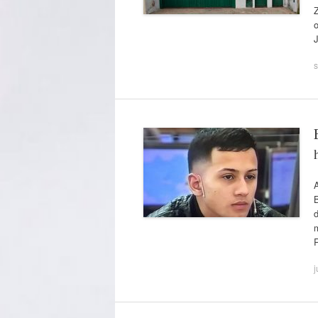
o
s
A
B
d
j