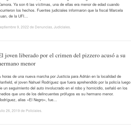
Zamora. Ya son 6 las víctimas, una de ellas era menor de edad cuando
currieron los hechos. Fuentes judiciales informaron que la fiscal Marcela
Juan, de la UFI…
eptiembre 9, 2022
de
Denuncias
,
Judiciales
.
El joven liberado por el crimen del pizzero acusó a su
hermano menor
 horas de una nueva marcha por Justicia para Adrián en la localidad de
anfield, el joven Nahuel Rodríguez que fuera aprehendido por la policía luego
e un seguimiento del auto involucrado en el robo y homicidio, señaló en los
medios que uno de los delincuentes prófugos es su hermano menor.
Rodríguez, alias «El Negro», fue…
ulio 26, 2019
de
Policiales
.