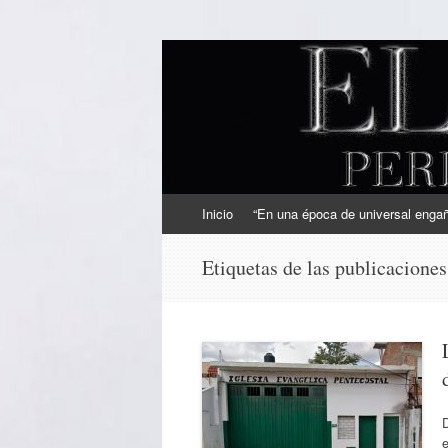
EL SINDICAL
Periodismo Inteligente
Ir
Inicio
“En una época de universal engaño
al
contenido
Etiquetas de las publicacione