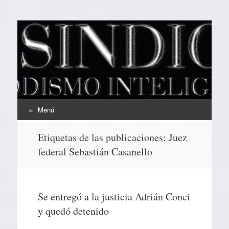
EL SINDICAL
Periodismo Inteligente
Menú
Ir
Etiquetas de las publicaciones:
Juez
al
federal Sebastián Casanello
contenido
Se entregó a la justicia Adrián Conci
y quedó detenido