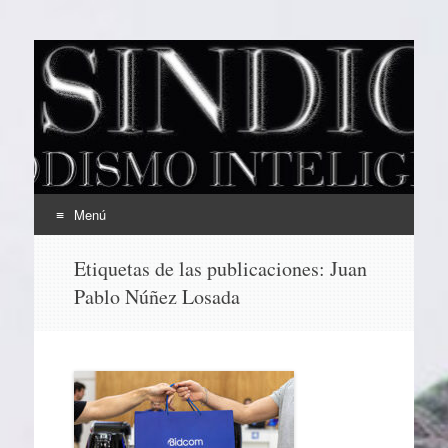
EL SINDICAL
Periodismo Inteligente
Menú
Ir
Etiquetas de las publicaciones:
Juan
al
Pablo Núñez Losada
contenido