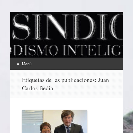
EL SINDICAL
Periodismo Inteligente
Menú
Ir
Etiquetas de las publicaciones:
Juan
al
Carlos Bedia
contenido