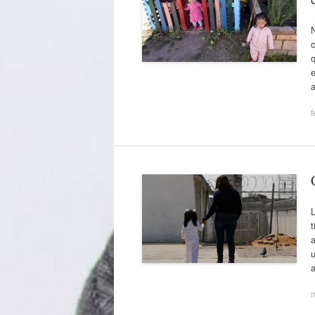
c
q
e
f
L
t
a
u