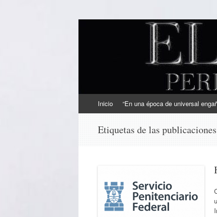
EL SINDICAL
Periodismo Inteligente
Ir
Inicio
“En una época de universal engaño
al
contenido
Etiquetas de las publicacione
C
u
I