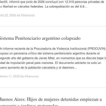
entili, informó que junio de 2026 concluyó con 12.319 personas privadas de
u libertad en cárceles federales. La sobrepoblación es del 6,8…
ulio 22, 2026
de
Intramuros
.
Sistema Penitenciario argentino colapsado
n informe reciente de la Procuraduría de Violencia Institucional (PROCUVIN)
xpuso un panorama crítico del sistema penitenciario argentino durante el
egundo año del gobierno de Javier Milei, en momentos que se discute bajar l
edad de imputación penal para menores. El documento advierte no solo un
uevo aumento de la población carcelaria y el deterioro…
ebrero 11, 2026
de
Intramuros
.
Buenos Aires: Hijos de mujeres detenidas empiezan a
concurrir a jardines maternales