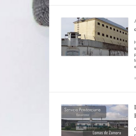
H
s
f
a