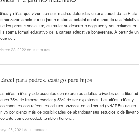
Niños y niñas que viven con sus madres detenidas en una cárcel de La Plata
omenzaron a asistir a un jardín maternal estatal en el marco de una iniciativa
ue les permite socializar, estimular su desarrollo cognitivo y ser incluidos en
l sistema formal educativo de la cartera educativa bonaerense. A partir de un
acuerdo…
ebrero 28, 2022
de
Intramuros
.
Cárcel para padres, castigo para hijos
as niñas, niños y adolescentes con referentes adultos privados de la libertad
ienen 75% de fracaso escolar y 58% de ser explotados. Las niñas, niños y
dolescentes con referentes adultos privados de la libertad (NNAPEs) tienen
n 75 por ciento más de posibilidades de abandonar sus estudios o de llevarl
adelante con sobreedad; también tienen…
mayo 25, 2021
de
Intramuros
.