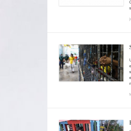
G
s
j
U
e
s
n
f