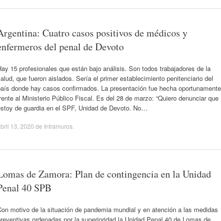
Argentina: Cuatro casos positivos de médicos y
enfermeros del penal de Devoto
ay 15 profesionales que están bajo análisis. Son todos trabajadores de la
alud, que fueron aislados. Sería el primer establecimiento penitenciario del
país donde hay casos confirmados. La presentación fue hecha oportunamente
rente al Ministerio Público Fiscal. Es del 28 de marzo: “Quiero denunciar que
estoy de guardia en el SPF, Unidad de Devoto. No…
bril 13, 2020
de
Intramuros
.
Lomas de Zamora: Plan de contingencia en la Unidad
Penal 40 SPB
Con motivo de la situación de pandemia mundial y en atención a las medidas
preventivas ordenadas por la superioridad la Unidad Penal 40 de Lomas de