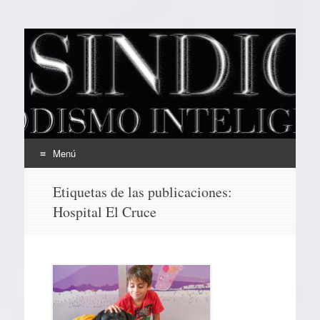
EL SINDICAL
Periodismo Inteligente
Menú
Ir
Etiquetas de las publicaciones:
al
Hospital El Cruce
contenido