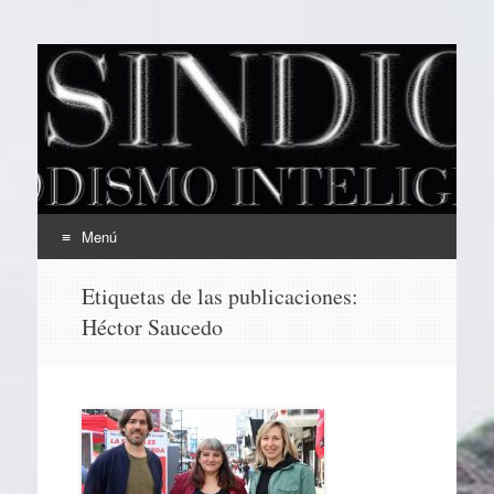
EL SINDICAL
Periodismo Inteligente
Menú
Ir
Etiquetas de las publicaciones:
al
Héctor Saucedo
contenido