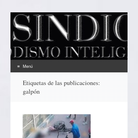
EL SINDICAL
Periodismo Inteligente
Menú
Ir
Etiquetas de las publicaciones:
al
galpón
contenido