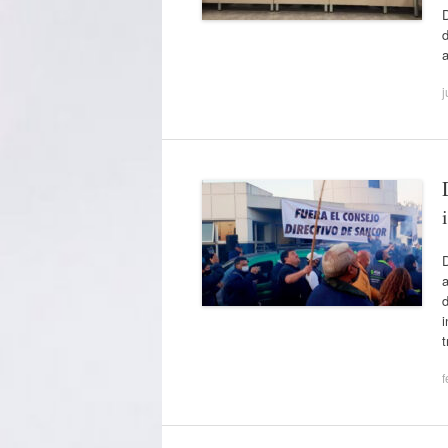
D
d
j
i
t
f