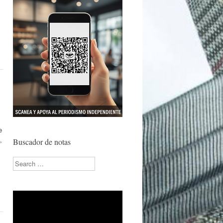
e
,
Buscador de notas
Search