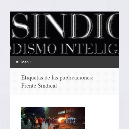
EL SINDICAL
Periodismo Inteligente
Menú
Ir
Etiquetas de las publicaciones:
al
Frente Sindical
contenido