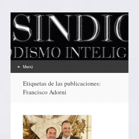
EL SINDICAL
Periodismo Inteligente
Menú
Ir
Etiquetas de las publicaciones:
al
Francisco Adorni
contenido