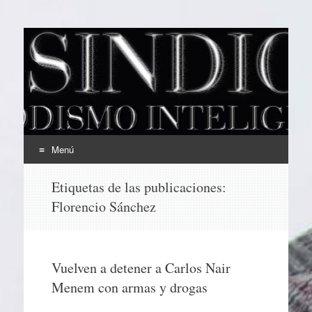
EL SINDICAL
Periodismo Inteligente
Menú
Ir
Etiquetas de las publicaciones:
al
Florencio Sánchez
contenido
Vuelven a detener a Carlos Nair
Menem con armas y drogas