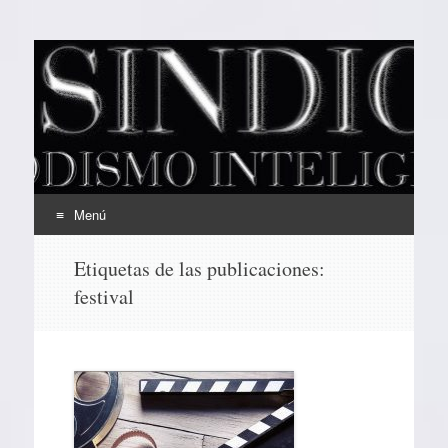
EL SINDICAL
Periodismo Inteligente
Menú
Ir
Etiquetas de las publicaciones:
al
festival
contenido