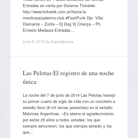
Entradas en venta por Sistema Ticketek:
http://www.ticketek.com.ar/fiesta-la-
mentirosa/palermo-club #FestiFunk Djs: Villa
Diamante – Zurita – Dj Dog Vj Criança – Ph
Ernesto Medaura Entradas…
junio 9, 2015
de
Espectáculos
.
Las Pelotas:El registro de una noche
única
La noche del 7 de junio de 2014 Las Pelotas festejó
su primer cuarto de siglo de vida con un concierto a
estadio lleno (8 mil almas presentes) en el estadio
Malvinas Argentinas. «Es eterno el agradecimiento
por estos 25 años a todos ustedes; los que
siempre estuvieron, los que siempre estarán y los
que…