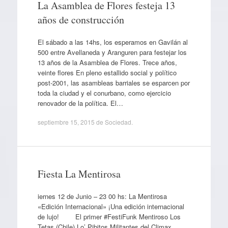
La Asamblea de Flores festeja 13
años de construcción
El sábado a las 14hs, los esperamos en Gavilán al
500 entre Avellaneda y Aranguren para festejar los
13 años de la Asamblea de Flores. Trece años,
veinte flores En pleno estallido social y político
post-2001, las asambleas barriales se esparcen por
toda la ciudad y el conurbano, como ejercicio
renovador de la política. El…
septiembre 15, 2015
de
Sociedad
.
Fiesta La Mentirosa
iernes 12 de Junio – 23 00 hs: La Mentirosa
«Edición Internacional» ¡Una edición internacional
de lujo! El primer #FestiFunk Mentiroso Los
Tetas (Chile) Lo’ Pibitos Militantes del Climax