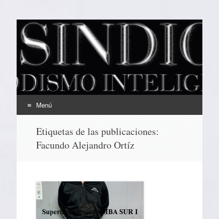
EL SINDICAL
Periodismo Inteligente
Menú
Ir
Etiquetas de las publicaciones:
al
Facundo Alejandro Ortíz
contenido