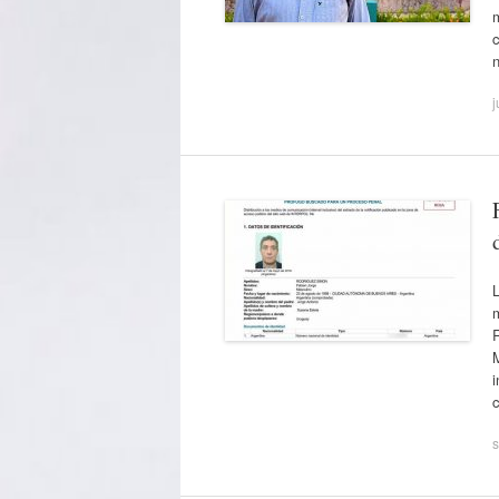
m
j
L
m
M
s