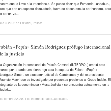
antra que lo lleve a la intendencia. Se puede decir que Fernando Landaburu,
cree que con un aspecto descuidado, fuera de época simula ser honesto, pero
no señor, yo…
ulio 3, 2022
de
Editorial
,
Política
.
Fabián «Pepín» Simón Rodríguez prófugo internacional
de la justicia
a Organización Internacional de Policía Criminal (INTERPOL) emitió este
artes por la tarde una alerta roja para la captura de Fabián «Pepín»
Rodríguez Simón, un exasesor judicial de Cambiemos y del expresidente
auricio Macri que es investigado por presuntas presiones al Grupo Indalo. El
integrante de la denominada «Mesa Judicial» se encuentra actualmente en la
ciudad…
eptiembre 22, 2021
de
Internacionales
,
Judiciales
.