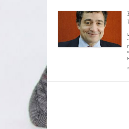
E
“
p
c