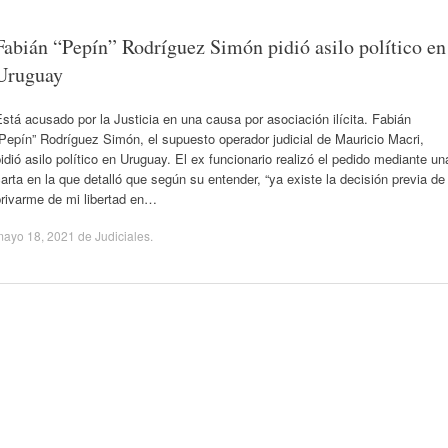
Fabián “Pepín” Rodríguez Simón pidió asilo político en
Uruguay
stá acusado por la Justicia en una causa por asociación ilícita. Fabián
Pepín” Rodríguez Simón, el supuesto operador judicial de Mauricio Macri,
idió asilo político en Uruguay. El ex funcionario realizó el pedido mediante un
arta en la que detalló que según su entender, “ya existe la decisión previa de
privarme de mi libertad en…
mayo 18, 2021
de
Judiciales
.