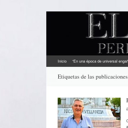
EL SINDICAL
Periodismo Inteligente
Ir
Inicio
“En una época de universal engaño
al
contenido
Etiquetas de las publicacione
O
a