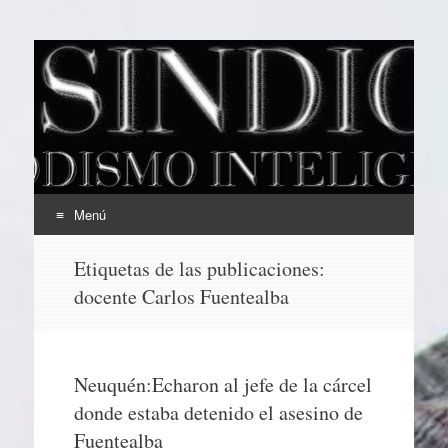
EL SINDICAL
Periodismo Inteligente
Menú
Ir
Etiquetas de las publicaciones:
al
docente Carlos Fuentealba
contenido
Neuquén:Echaron al jefe de la cárcel
donde estaba detenido el asesino de
Fuentealba