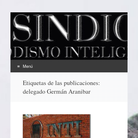
EL SINDICAL
Periodismo Inteligente
Menú
Ir
Etiquetas de las publicaciones:
al
delegado Germán Aranibar
contenido