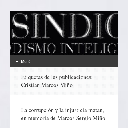
EL SINDICAL
Periodismo Inteligente
Menú
Ir
Etiquetas de las publicaciones:
al
Cristian Marcos Miño
contenido
La corrupción y la injusticia matan,
en memoria de Marcos Sergio Miño