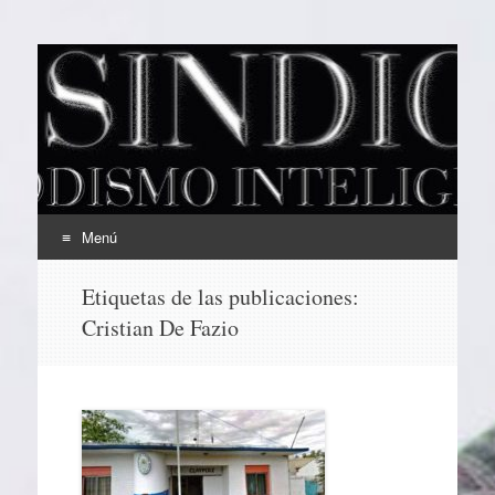
EL SINDICAL
Periodismo Inteligente
Menú
Ir
Etiquetas de las publicaciones:
al
Cristian De Fazio
contenido