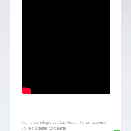
Con la tecnología de WordPress
|
Tema: Expound
von
Konstantin Kovshenin