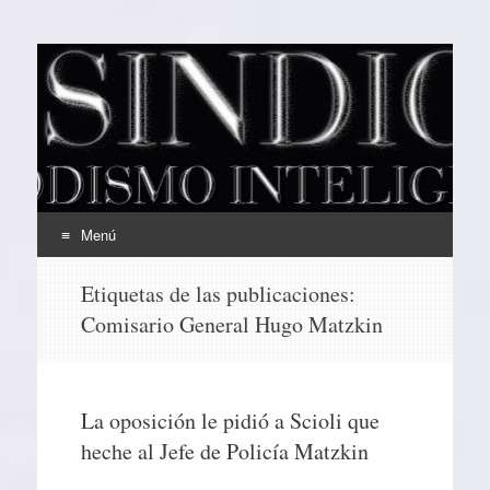
EL SINDICAL
Periodismo Inteligente
Menú
Ir
Etiquetas de las publicaciones:
al
Comisario General Hugo Matzkin
contenido
La oposición le pidió a Scioli que
heche al Jefe de Policía Matzkin