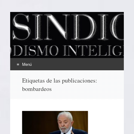
EL SINDICAL
Periodismo Inteligente
Menú
Ir
Etiquetas de las publicaciones:
al
bombardeos
contenido