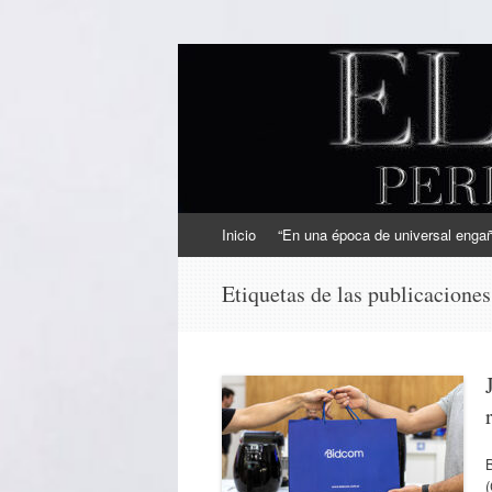
EL SINDICAL
Periodismo Inteligente
Ir
Inicio
“En una época de universal engaño
al
contenido
Etiquetas de las publicacione