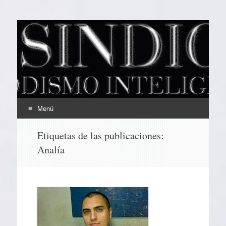
EL SINDICAL
Periodismo Inteligente
Menú
Ir
Etiquetas de las publicaciones:
al
Analía
contenido