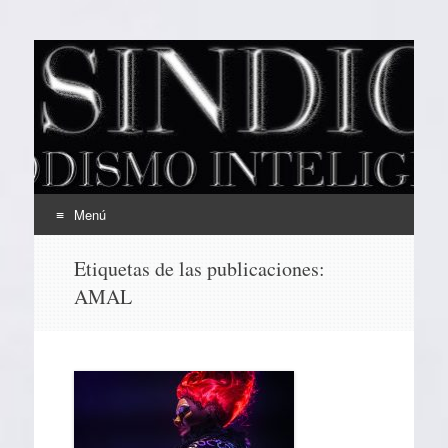
EL SINDICAL
Periodismo Inteligente
Menú
Ir
Etiquetas de las publicaciones:
al
AMAL
contenido