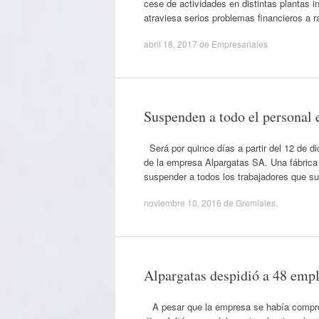
cese de actividades en distintas plantas i
atraviesa serios problemas financieros a 
abril 18, 2017
de
Empresariales
.
Suspenden a todo el personal 
Será por quince días a partir del 12 de di
de la empresa Alpargatas SA. Una fábrica 
suspender a todos los trabajadores que s
noviembre 10, 2016
de
Gremiales
.
Alpargatas despidió a 48 emp
A pesar que la empresa se había comprome