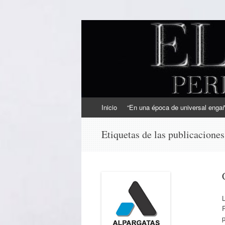
EL SINDICAL
Periodismo Inteligente
Ir
Inicio
“En una época de universal engaño
al
contenido
Etiquetas de las publicacione
L
p