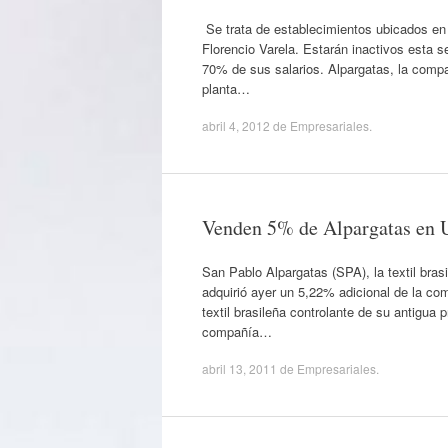
Se trata de establecimientos ubicados e
Florencio Varela. Estarán inactivos esta 
70% de sus salarios. Alpargatas, la compa
planta…
abril 4, 2012
de
Empresariales
.
Venden 5% de Alpargatas en 
San Pablo Alpargatas (SPA), la textil bra
adquirió ayer un 5,22% adicional de la com
textil brasileña controlante de su antigua
compañía…
abril 13, 2011
de
Empresariales
.