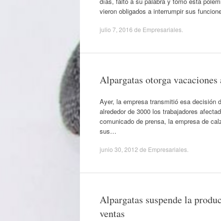
días, faltó a su palabra y tomó esta pole
vieron obligados a interrumpir sus funcion
julio 7, 2016
de
Empresariales
.
Alpargatas otorga vacaciones 
Ayer, la empresa transmitió esa decisión d
alrededor de 3000 los trabajadores afecta
comunicado de prensa, la empresa de calza
sus…
junio 30, 2012
de
Empresariales
.
Alpargatas suspende la producc
ventas