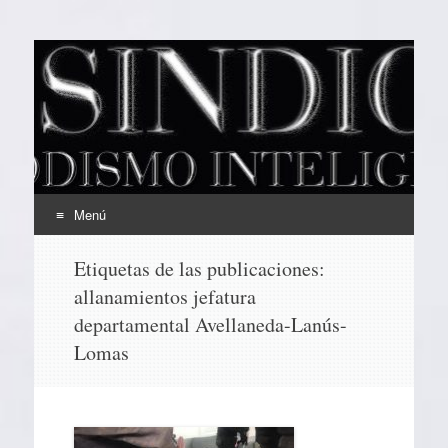
EL SINDICAL
Periodismo Inteligente
Menú
Ir
Etiquetas de las publicaciones:
al
allanamientos jefatura
contenido
departamental Avellaneda-Lanús-
Lomas