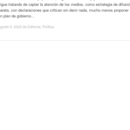
igue tratando de captar la atención de los medios, como estrategia de difusi
arata, con declaraciones que critican sin decir nada, mucho menos proponer
un plan de gobierno…
gosto 5, 2022
de
Editorial
,
Política
.