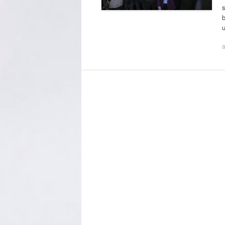
s
b
a