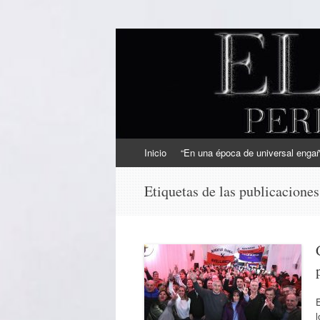
EL SINDICAL
Periodismo Inteligente
Ir
Inicio
“En una época de universal engaño
al
contenido
Etiquetas de las publicacione
l