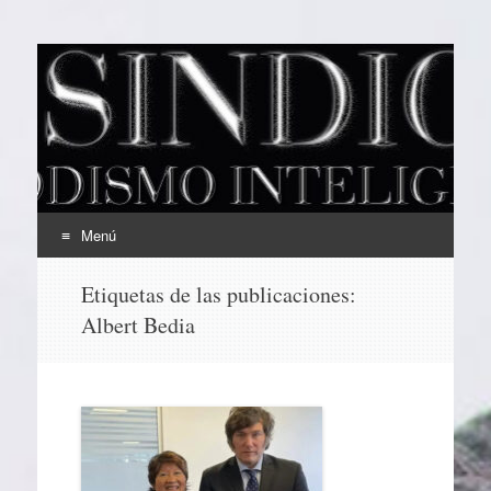
EL SINDICAL
Periodismo Inteligente
Menú
Ir
Etiquetas de las publicaciones:
al
Albert Bedia
contenido